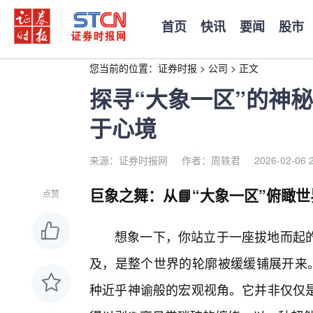
首页
快讯
要闻
股市
您当前的位置：
证券时报
>
公司
>
正文
探寻“大象一区”的神
于心境
来源：证券时报网
作者：周轶君
2026-02-06 
巨象之舞：从📘“大象一区”俯瞰
点赞
想象一下，你站立于一座拔地而起
及，是整个世界的轮廓被缓缓铺展开来。
种近乎神谕般的宏观视角。它并非仅仅