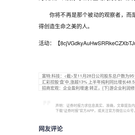
你将不再是那个被动的观察者，而
得创造生命之美的人。
活动：【
8cjVGdkyAuHwSRRkeCZXbTJ
富特;科技：<截>至11月28日公司股东总户数为95
汇彩控股‘盘’中,涨超13% 上半年纯利同比增长48.5
招商宏观：企业盈利增速:转正，{下}游企业利润
声明：证券时报力求信息真实、准确，文章提及内
下载“证券时报”官方APP，或关注官方微信公众
网友评论