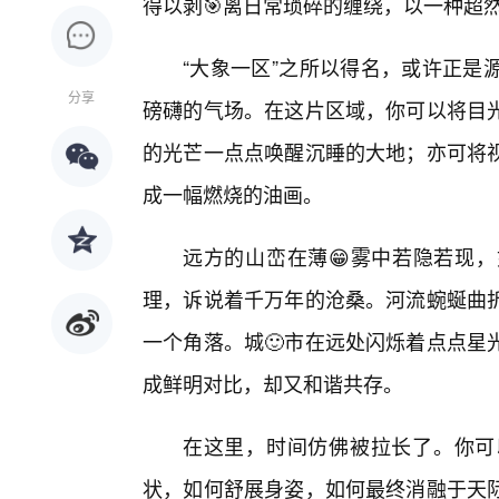
得以剥🎯离日常琐碎的缠绕，以一种超
“大象一区”之所以得名，或许正是
分享
磅礴的气场。在这片区域，你可以将目
的光芒一点点唤醒沉睡的大地；亦可将
成一幅燃烧的油画。
远方的山峦在薄😁雾中若隐若现
理，诉说着千万年的沧桑。河流蜿蜒曲
一个角落。城🙂市在远处闪烁着点点星
成鲜明对比，却又和谐共存。
在这里，时间仿佛被拉长了。你可
状，如何舒展身姿，如何最终消融于天