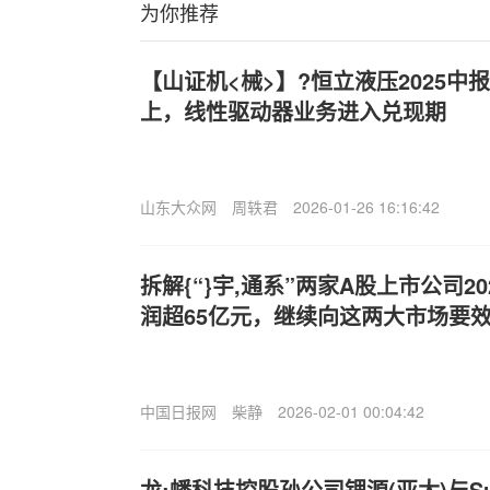
为你推荐
【山证机<械>】?恒立液压2025中
上，线性驱动器业务进入兑现期
山东大众网
周轶君
2026-01-26 16:16:42
拆解{“}宇,通系”两家A股上市公司2
润超65亿元，继续向这两大市场要
中国日报网
柴静
2026-02-01 00:04:42
龙;蟠科技控股孙公司锂源(亚太)与S